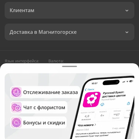
Клиентам
Доставка в Магнитогорске
Язык интерфейса:
Валюта:
©
Служба круглосуточной доставки цветов в
Магнитогорске
Русский Букет, 2026
Общество с ограниченной ответственностью «Технология»
ОГРН: 1195476081745, ИНН: 5410081997
Юридический адрес: г. Новосибирск, ул. Ипподромская,
д.42, оф. 3