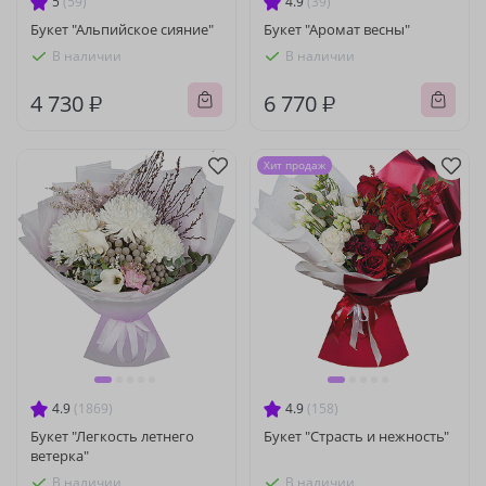
5
(59)
4.9
(39)
Букет "Альпийское сияние"
Букет "Аромат весны"
В наличии
В наличии
4 730 ₽
6 770 ₽
Хит продаж
4.9
(1869)
4.9
(158)
Букет "Легкость летнего
Букет "Страсть и нежность"
ветерка"
В наличии
В наличии