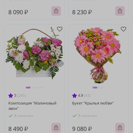
8 090 ₽
8 230 ₽
5
(285)
4.9
(43)
Композиция "Малиновый
Букет "Крылья любви"
звон"
В наличии
В наличии
8 490 ₽
9 080 ₽