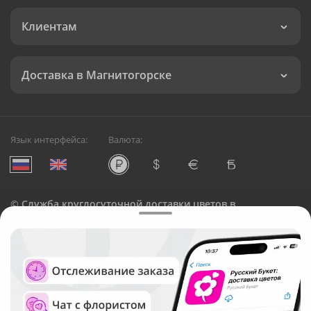
Клиентам
Доставка в Магнитогорске
Язык интерфейса:
Валюта:
©
Служба круглосуточной доставки цветов в
Магнитогорске
Русский Букет, 2026
Общество с ограниченной ответственностью «Технология»
ОГРН: 1195476081745, ИНН: 5410081997
Юридический адрес: г. Новосибирск, ул. Ипподромская,
д.42, оф. 3