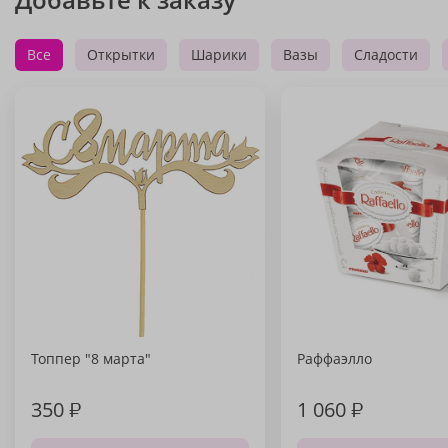
Все
Открытки
Шарики
Вазы
Сладости
Топпер "8 марта"
Раффаэлло
350
₽
1 060
₽