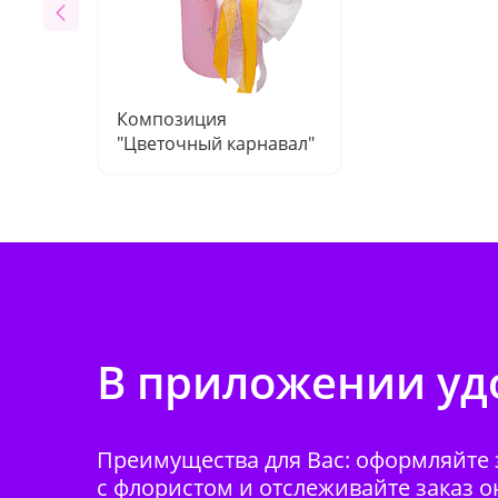
Композиция
"Цветочный карнавал"
В приложении удо
Преимущества для Вас: оформляйте з
с флористом и отслеживайте заказ о