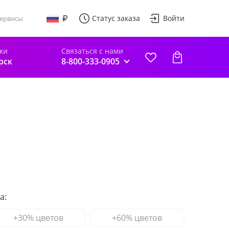
Статус заказа
Войти
ервисы
ки
Связаться с нами
рск
8-800-333-0905
а:
+30% цветов
+60% цветов