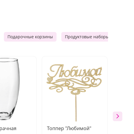
Подарочные корзины
Продуктовые наборы
Мужск
зрачная
Топпер "Любимой"
Открыт