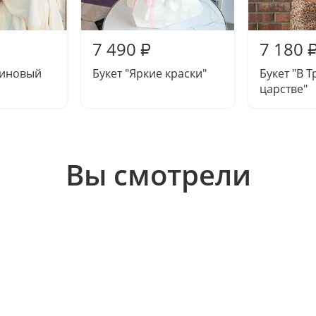
7 490
7 180
₽
миновый
Букет "Яркие краски"
Букет "В 
царстве"
Вы смотрели