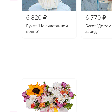
6 820
6 770
₽
₽
Букет "На счастливой
Букет "Дофа
волне"
заряд"