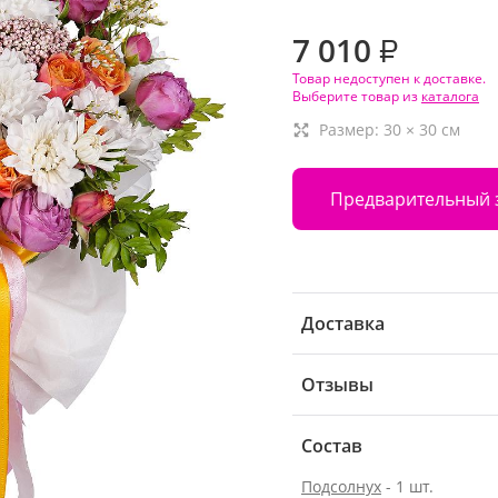
7 010
₽
Товар недоступен к доставке.
Выберите товар из
каталога
Размер:
30
×
30
см
Предварительный 
Доставка
Отзывы
Состав
Подсолнух
- 1 шт.