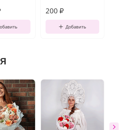
работы
200
210
₽
₽
обавить
Добавить
я