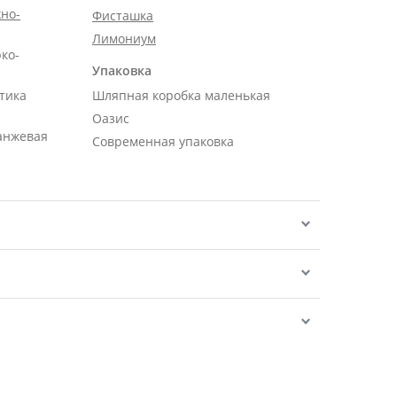
но-
Фисташка
Лимониум
рко-
Упаковка
тика
Шляпная коробка маленькая
Оазис
ранжевая
Современная упаковка