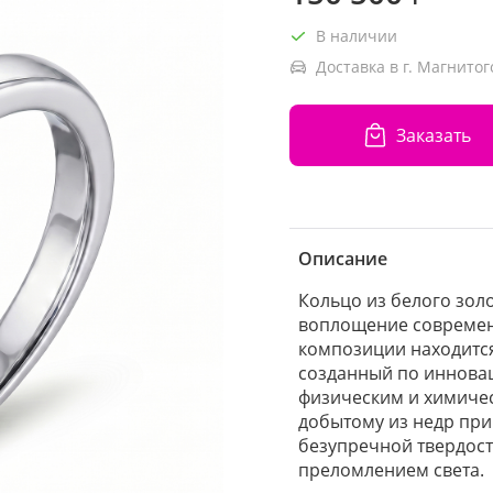
В наличии
Доставка в г. Магнитог
Заказать
Описание
Кольцо из белого зол
воплощение современ
композиции находится
созданный по иннова
физическим и химиче
добытому из недр при
безупречной твердост
преломлением света.