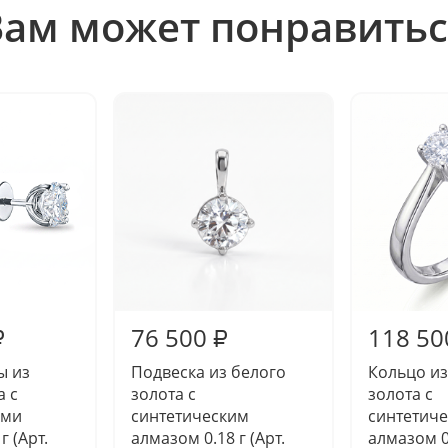
Вам может понравитьс
76 500
118 50
₽
₽
ы из
Подвеска из белого
Кольцо из
а с
золота с
золота с
ими
синтетическим
синтетич
г (Арт.
алмазом 0.18 г (Арт.
алмазом 0.