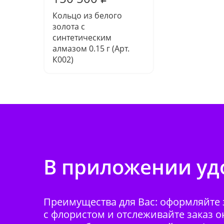
Кольцо из белого
золота с
синтетическим
алмазом 0.15 г (Арт.
К002)
В приложении удо
Преимущества для Вас: оформляйте з
с флористом и отслеживайте заказ о