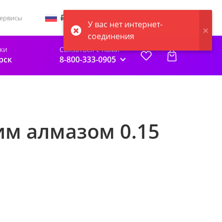
Статус заказа
Войти
ервисы
У вас нет интернет-
соединения
ки
Связаться с нами
рск
8-800-333-0905
им алмазом 0.15