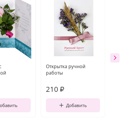
с
Открытка ручной
Вален
кой
работы
210
200
₽
обавить
Добавить