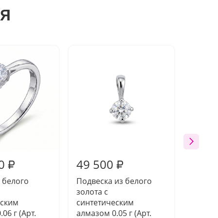
я
0
49 500
35 5
₽
₽
 белого
Подвеска из белого
Серебр
золота с
синте
еским
синтетическим
алмазом
06 г (Арт.
алмазом 0.05 г (Арт.
КС001)