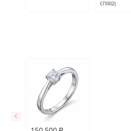
СП002)
150 500
₽