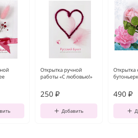
чной
Открытка ручной
Открытка 
ее
работы «С любовью!»
бутоньер
250
490
₽
₽
вить
Добавить
Д