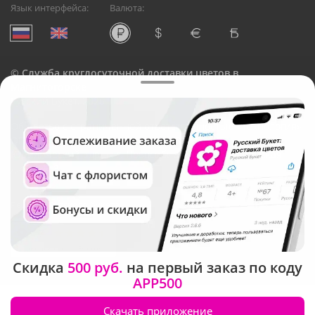
Язык интерфейса:
Валюта:
©
Служба круглосуточной доставки цветов в
Магнитогорске
Русский Букет, 2026
Общество с ограниченной ответственностью «Технология»
ОГРН: 1195476081745, ИНН: 5410081997
Юридический адрес: г. Новосибирск, ул. Ипподромская,
д.42, оф. 3
Рейтинг Русского букета
Скидка
500 руб.
на первый заказ по коду
APP500
Скачать приложение