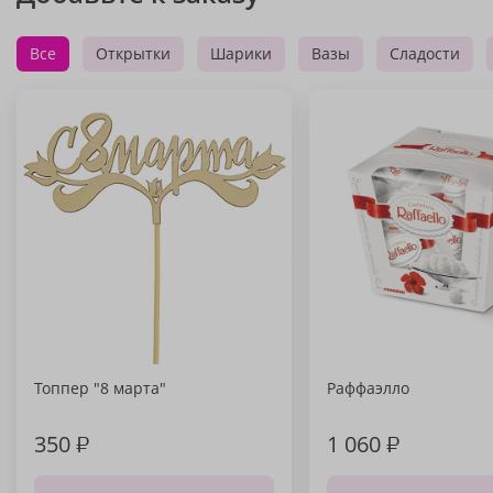
Все
Открытки
Шарики
Вазы
Сладости
Топпер "8 марта"
Раффаэлло
350
₽
1 060
₽