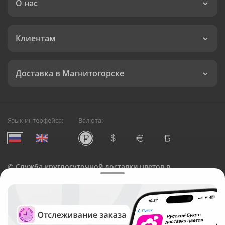
О нас
Клиентам
Доставка в Магнитогорске
Язык интерфейса:
Валюта:
©
Служба круглосуточной доставки цветов в
Магнитогорске
Русский Букет, 2026
Общество с ограниченной ответственностью «Технология»
ОГРН: 1195476081745, ИНН: 5410081997
Юридический адрес: г. Новосибирск, ул. Ипподромская,