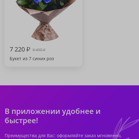
7 220
₽
8 490
₽
Букет из 7 синих роз
В приложении удобнее и
быстрее!
Преимущества для Вас: оформляйте заказ мгновенно,