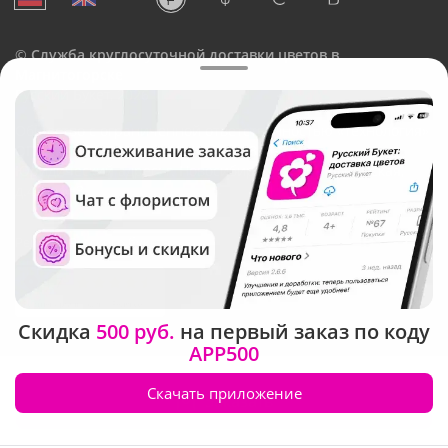
©
Служба круглосуточной доставки цветов в
Магнитогорске
Русский Букет, 2026
Общество с ограниченной ответственностью «Технология»
ОГРН: 1195476081745, ИНН: 5410081997
Юридический адрес: г. Новосибирск, ул. Ипподромская,
д.42, оф. 3
Рейтинг Русского букета
Скидка
500 руб.
на первый заказ по коду
APP500
Скачать приложение
Заказать