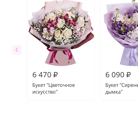
6 470
6 090
₽
₽
Букет "Цветочное
Букет "Сирен
искусство"
дымка"