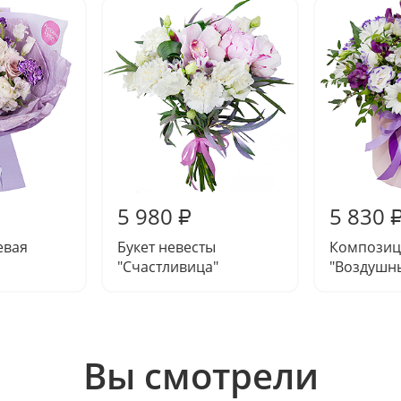
5 980
5 830
₽
евая
Букет невесты
Композиц
"Счастливица"
"Воздушн
Вы смотрели