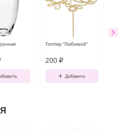
зрачная
Топпер "Любимой"
Открыт
работы
200
210
₽
₽
обавить
Добавить
я