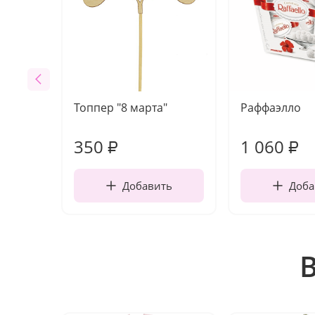
Топпер "8 марта"
Раффаэлло
350
1 060
₽
₽
Добавить
Доба