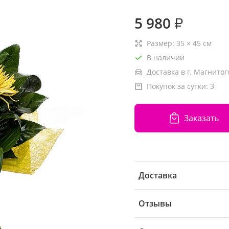
5 980
₽
Размер:
35
×
45
см
В наличии
Доставка в г. Магнитог
Покупок за сутки:
3
Заказать
Доставка
Отзывы