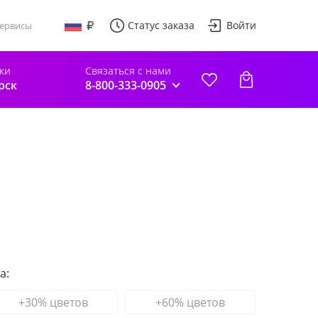
Статус заказа
Войти
ервисы
ки
Связаться с нами
рск
8-800-333-0905
а:
+30% цветов
+60% цветов