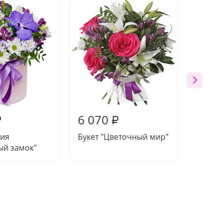
6 070
5 72
₽
₽
ия
Букет "Цветочный мир"
Букет 
ый замок"