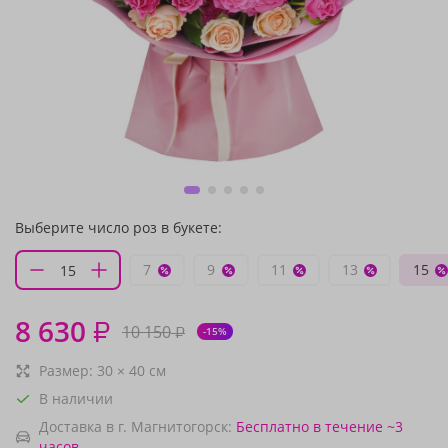
Выберите число роз в букете:
7
9
11
13
15
8 630
₽
10 150
₽
-15%
Размер:
30
×
40
см
В наличии
Доставка в г. Магнитогорск:
Бесплатно
в течение ~3
часов