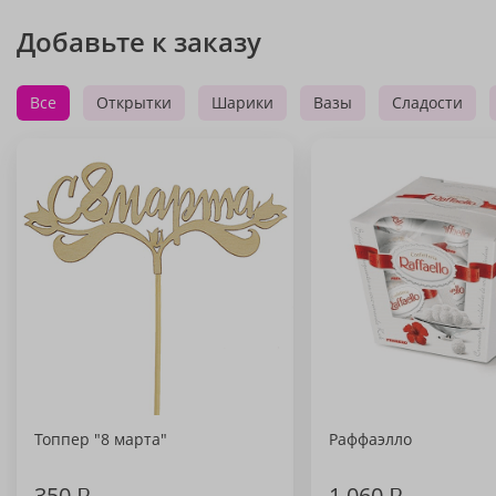
Добавьте к заказу
Все
Открытки
Шарики
Вазы
Сладости
Топпер "8 марта"
Раффаэлло
350
₽
1 060
₽