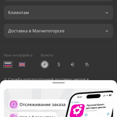
Клиентам
Доставка в Магнитогорске
Язык интерфейса:
Валюта:
©
Служба круглосуточной доставки цветов в
Магнитогорске
Русский Букет, 2026
Общество с ограниченной ответственностью «Технология»
ОГРН: 1195476081745, ИНН: 5410081997
Юридический адрес: г. Новосибирск, ул. Ипподромская,
д.42, оф. 3