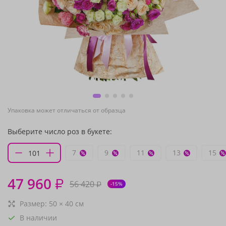
Упаковка может отличаться от образца
Выберите число роз в букете:
7
9
11
13
15
47 960
₽
56 420
₽
-15%
Размер:
50
×
40
см
В наличии