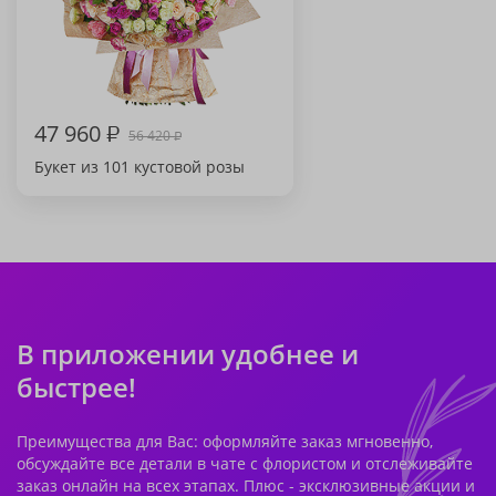
47 960
₽
56 420
₽
Букет из 101 кустовой розы
В приложении удобнее и
быстрее!
Преимущества для Вас: оформляйте заказ мгновенно,
обсуждайте все детали в чате с флористом и отслеживайте
заказ онлайн на всех этапах. Плюс - эксклюзивные акции и