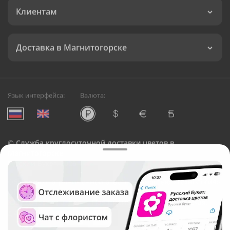
Клиентам
Доставка в Магнитогорске
Язык интерфейса:
Валюта:
©
Служба круглосуточной доставки цветов в
Магнитогорске
Русский Букет, 2026
Общество с ограниченной ответственностью «Технология»
ОГРН: 1195476081745, ИНН: 5410081997
Юридический адрес: г. Новосибирск, ул. Ипподромская,
д.42, оф. 3