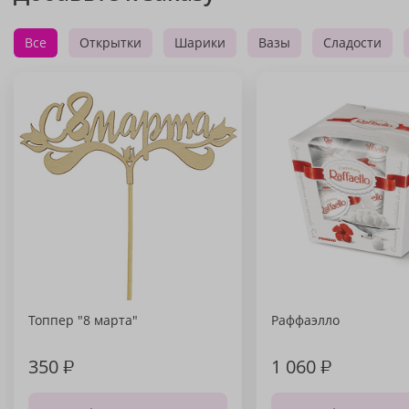
Все
Открытки
Шарики
Вазы
Сладости
Топпер "8 марта"
Раффаэлло
350
₽
1 060
₽