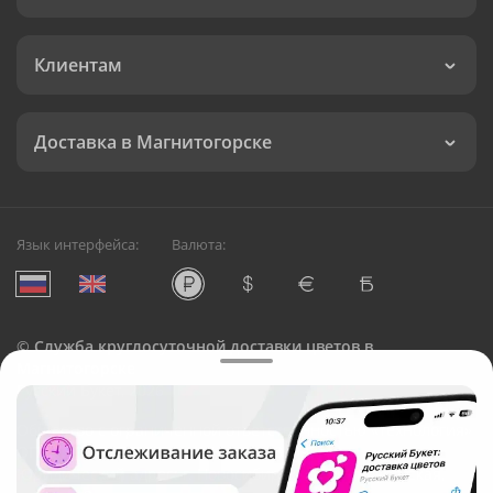
Клиентам
Доставка в Магнитогорске
Язык интерфейса:
Валюта:
©
Служба круглосуточной доставки цветов в
Магнитогорске
Русский Букет, 2026
Общество с ограниченной ответственностью «Технология»
ОГРН: 1195476081745, ИНН: 5410081997
Юридический адрес: г. Новосибирск, ул. Ипподромская,