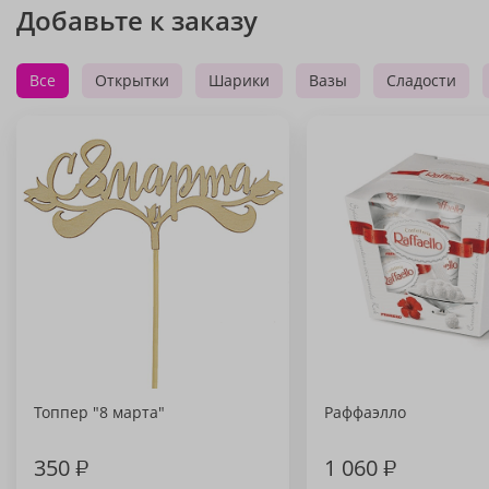
Добавьте к заказу
Все
Открытки
Шарики
Вазы
Сладости
Топпер "8 марта"
Раффаэлло
350
₽
1 060
₽