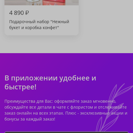
4 890
₽
Подарочный набор "Нежный
букет и коробка конфет"
В приложении удобнее и
быстрее!
Преимущества для Вас: оформляйте заказ мгновенно,
обсуждайте все детали в чате с флористом и отслеживайте
заказ онлайн на всех этапах. Плюс - эксклюзивные акции и
бонусы за каждый заказ!