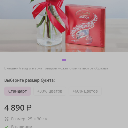
Внешний вид и марка товаров может отличаться от образца
Выберите размер букета:
Стандарт
+30% цветов
+60% цветов
4 890
₽
Размер:
25
×
30
см
В наличии