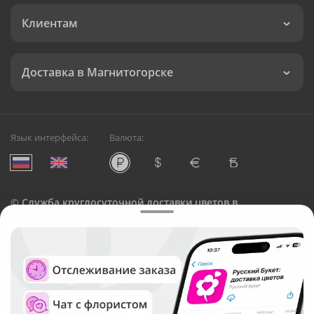
Клиентам
Доставка в Магнитогорске
Язык интерфейса:
Валюта:
©
Служба круглосуточной доставки цветов в
Магнитогорске
Русский Букет, 2026
Общество с ограниченной ответственностью «Технология»
ОГРН: 1195476081745, ИНН: 5410081997
Юридический адрес: г. Новосибирск, ул. Ипподромская,
д.42, оф. 3