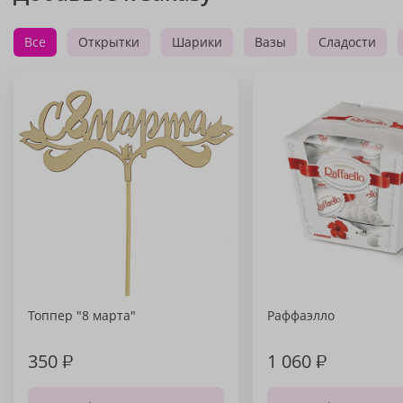
Все
Открытки
Шарики
Вазы
Сладости
Топпер "8 марта"
Раффаэлло
350
₽
1 060
₽