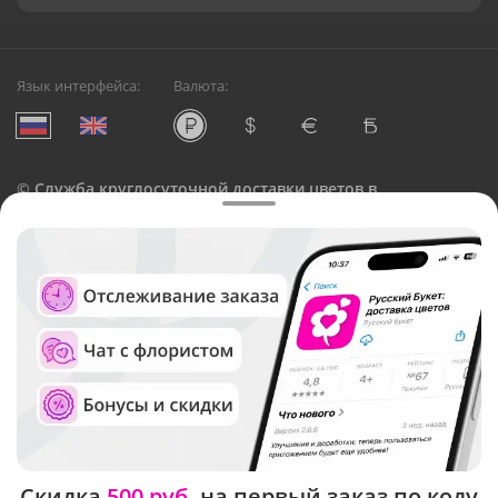
Язык интерфейса:
Валюта:
©
Служба круглосуточной доставки цветов в
Магнитогорске
Русский Букет, 2026
Общество с ограниченной ответственностью «Технология»
ОГРН: 1195476081745, ИНН: 5410081997
Юридический адрес: г. Новосибирск, ул. Ипподромская,
д.42, оф. 3
Рейтинг Русского букета
Скидка
500 руб.
на первый заказ по коду