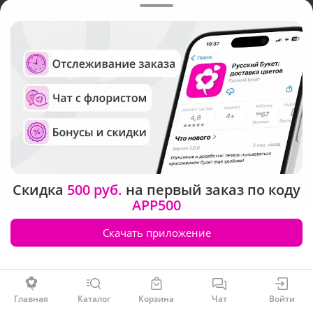
Магнитогорске
Русский Букет, 2026
Общество с ограниченной ответственностью «Технология»
ОГРН: 1195476081745, ИНН: 5410081997
Юридический адрес: г. Новосибирск, ул. Ипподромская,
д.42, оф. 3
Рейтинг Русского букета
Скидка
500 руб.
на первый заказ по коду
APP500
Скачать приложение
Заказать
Главная
Каталог
Корзина
Чат
Войти