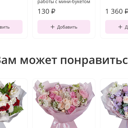
работы с мини-букетом
130
1 360
₽
вить
Добавить
Д
Вам может понравитьс