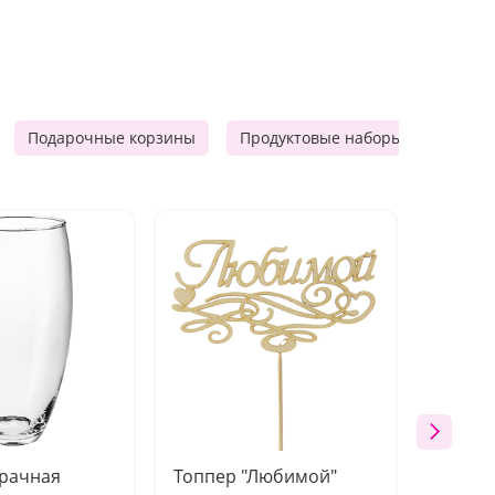
Подарочные корзины
Продуктовые наборы
Мужск
зрачная
Топпер "Любимой"
Открыт