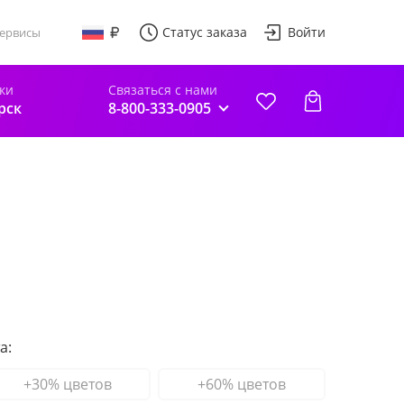
Статус заказа
Войти
ервисы
ки
Связаться с нами
рск
8-800-333-0905
а:
+30% цветов
+60% цветов