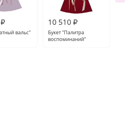
10 510
10 0
₽
₽
катный вальс"
Букет "Палитра
Композ
воспоминаний"