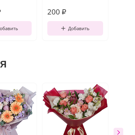
работы
200
210
₽
₽
обавить
Добавить
я