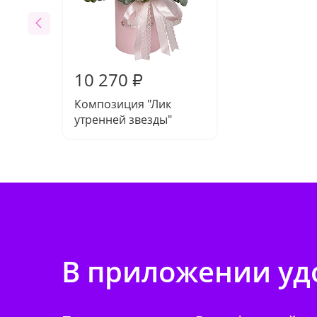
10 270
₽
Композиция "Лик
утренней звезды"
В приложении удо