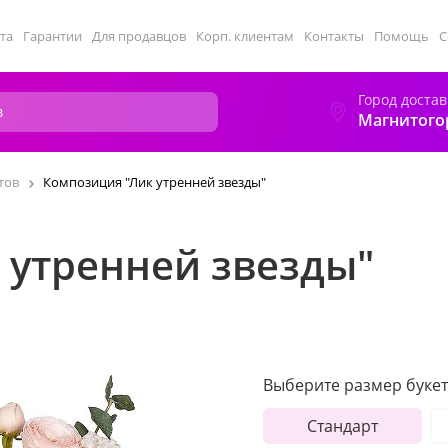
та
Гарантии
Для продавцов
Корп. клиентам
Контакты
Помощь
С
Город достав
Магнитого
тов
Композиция "Лик утренней звезды"
 утренней звезды"
Выберите размер букет
Стандарт