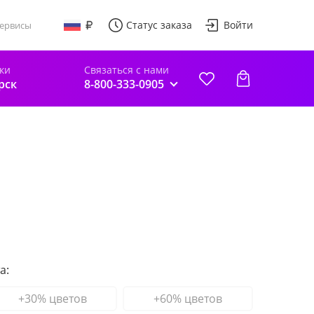
Статус заказа
Войти
ервисы
ки
Связаться с нами
рск
8-800-333-0905
а:
+30% цветов
+60% цветов