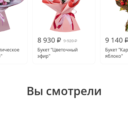
8 930
9 140
₽
9 920
₽
тическое
Букет "Цветочный
Букет "Ка
"
эфир"
яблоко"
Вы смотрели