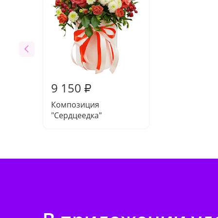
9 150
₽
Композиция
"Сердцеедка"