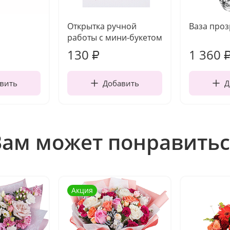
Открытка ручной
Ваза про
работы с мини-букетом
130
1 360
₽
вить
Добавить
Д
Вам может понравитьс
Акция