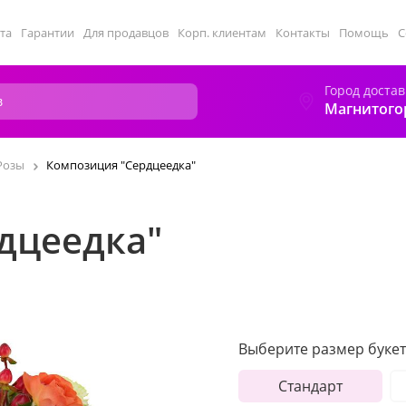
та
Гарантии
Для продавцов
Корп. клиентам
Контакты
Помощь
С
Город достав
Магнитого
Розы
Композиция "Сердцеедка"
дцеедка"
Выберите размер букет
Стандарт