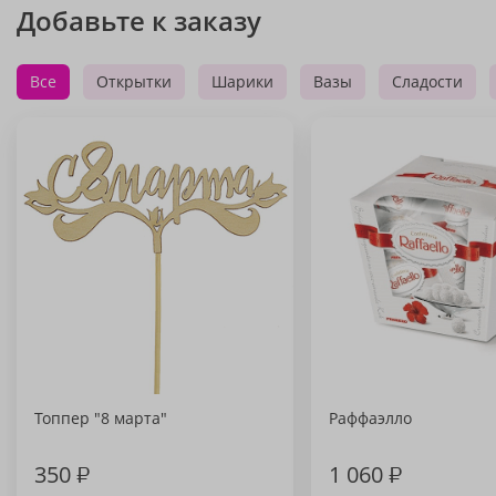
Добавьте к заказу
Все
Открытки
Шарики
Вазы
Сладости
Топпер "8 марта"
Раффаэлло
350
₽
1 060
₽