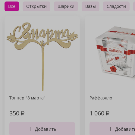
Все
Открытки
Шарики
Вазы
Сладости
Топпер "8 марта"
Раффаэлло
350
₽
1 060
₽
Добавить
Добавит