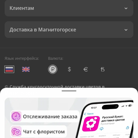
Клиентам
Доставка в Магнитогорске
Язык интерфейса:
Валюта:
©
Служба круглосуточной доставки цветов в
Магнитогорске
Русский Букет, 2026
Общество с ограниченной ответственностью «Технология»
ОГРН: 1195476081745, ИНН: 5410081997
Юридический адрес: г. Новосибирск, ул. Ипподромская,
д.42, оф. 3