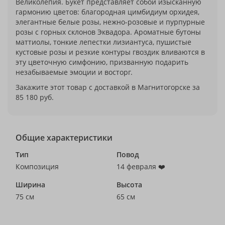
Великолепия. Букет представляет собой изысканную
гармонию цветов: благородная цимбидиум орхидея,
элегантные белые розы, нежно-розовые и пурпурные
розы с горных склонов Эквадора. Ароматные бутоны
маттиолы, тонкие лепестки лизиантуса, пушистые
кустовые розы и резкие контуры гвоздик вливаются в
эту цветочную симфонию, призванную подарить
незабываемые эмоции и восторг.
Закажите этот товар с доставкой в Магнитогорске за
85 180 руб.
Общие характеристики
Тип
Повод
Композиция
14 февраля ❤️
Ширина
Высота
75 см
65 см