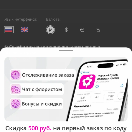
Язык интерфейса:
Валюта:
©
Служба круглосуточной доставки цветов в
Магнитогорске
Русский Букет, 2026
Общество с ограниченной ответственностью «Технология»
ОГРН: 1195476081745, ИНН: 5410081997
Юридический адрес: г. Новосибирск, ул. Ипподромская,
д.42, оф. 3
Рейтинг Русского букета
Скидка
500 руб.
на первый заказ по коду