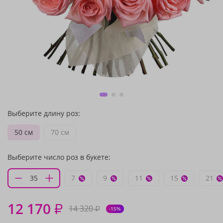
Выберите длину роз:
50 см
70 см
Выберите число роз в букете:
7
9
11
15
21
12 170
₽
14 320
₽
-15%