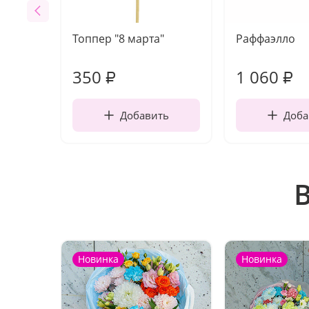
Топпер "8 марта"
Раффаэлло
350
1 060
₽
₽
Добавить
Доба
Новинка
Новинка