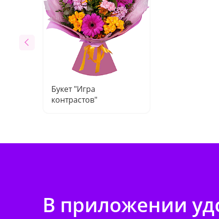
Букет "Игра
контрастов"
В приложении удо