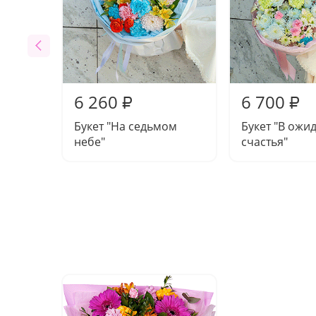
6 260
6 700
₽
₽
Букет "На седьмом
Букет "В ожи
небе"
счастья"