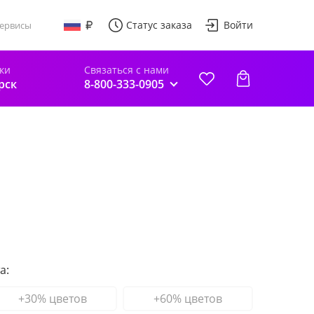
Статус заказа
Войти
ервисы
ки
Связаться с нами
рск
8-800-333-0905
а:
+30% цветов
+60% цветов