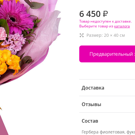
6 450
₽
Товар недоступен к доставке.
Выберите товар из
каталога
Размер:
20
×
40
см
Предварительный 
Доставка
Отзывы
Состав
Гербера фиолетовая, фукс