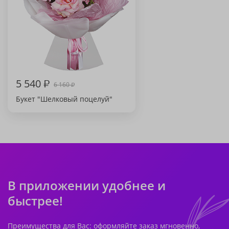
5 540
₽
6 160
₽
Букет "Шелковый поцелуй"
В приложении удобнее и
быстрее!
Преимущества для Вас: оформляйте заказ мгновенно,