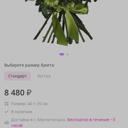
Выберите размер букета:
Стандарт
Экстра
8 480
₽
Размер:
40
×
35
см
В наличии
Доставка в г. Магнитогорск:
Бесплатно
в течение ~3
часов