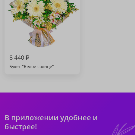
8 440
₽
Букет "Белое солнце"
В приложении удобнее и
быстрее!