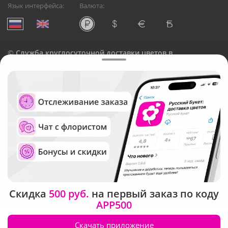
Язык интерфейса:
Валюта:
©
Служба круглосуточной доставки цветов в
Магнитогорске
Русский Букет, 2026
Общество с ограниченной ответственностью «Технология»
ОГРН: 1195476081745, ИНН: 5410081997
Юридический адрес: г. Новосибирск, ул. Ипподромская,
д.42, оф. 3
Рейтинг Русского букета
Скидка
500 руб.
на первый заказ по коду
APP500
Скачать приложение