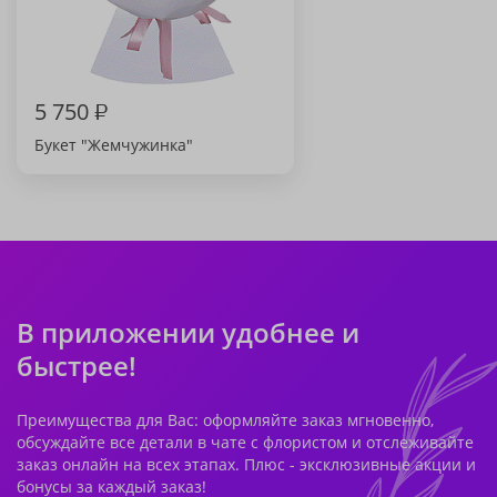
5 750
₽
Букет "Жемчужинка"
В приложении удобнее и
быстрее!
Преимущества для Вас: оформляйте заказ мгновенно,
обсуждайте все детали в чате с флористом и отслеживайте
заказ онлайн на всех этапах. Плюс - эксклюзивные акции и
бонусы за каждый заказ!